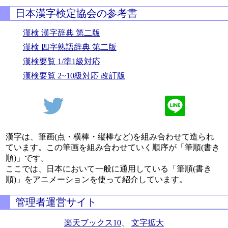
日本漢字検定協会の参考書
漢検 漢字辞典 第二版
漢検 四字熟語辞典 第二版
漢検要覧 1/準1級対応
漢検要覧 2~10級対応 改訂版
漢字は、筆画(点・横棒・縦棒など)を組み合わせて造られ
ています。この筆画を組み合わせていく順序が「筆順(書き
順)」です。
ここでは、日本において一般に通用している「筆順(書き
順)」をアニメーションを使って紹介しています。
管理者運営サイト
楽天ブックス10
、
文字拡大