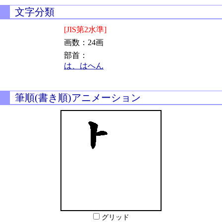
文字分類
[JIS第2水準]
画数：24画
部首：
は、はへん
筆順(書き順)アニメーション
グリッド