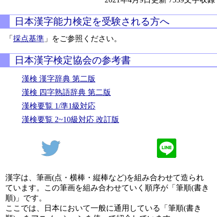
日本漢字能力検定を受験される方へ
「
採点基準
」をご参照ください。
日本漢字検定協会の参考書
漢検 漢字辞典 第二版
漢検 四字熟語辞典 第二版
漢検要覧 1/準1級対応
漢検要覧 2~10級対応 改訂版
漢字は、筆画(点・横棒・縦棒など)を組み合わせて造られ
ています。この筆画を組み合わせていく順序が「筆順(書き
順)」です。
ここでは、日本において一般に通用している「筆順(書き