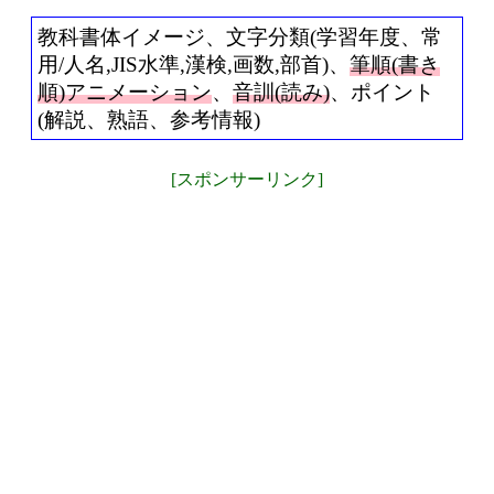
教科書体イメージ、文字分類(学習年度、常
用/人名,JIS水準,漢検,画数,部首)、
筆順(書き
順)アニメーション
、
音訓(読み)
、ポイント
(解説、熟語、参考情報)
[スポンサーリンク]