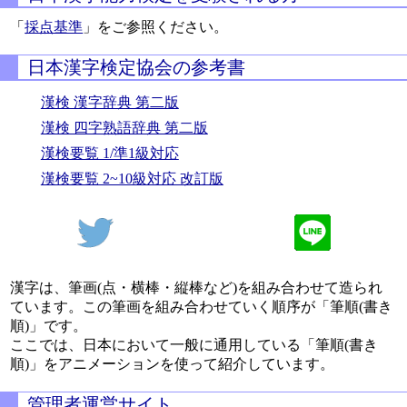
「
採点基準
」をご参照ください。
日本漢字検定協会の参考書
漢検 漢字辞典 第二版
漢検 四字熟語辞典 第二版
漢検要覧 1/準1級対応
漢検要覧 2~10級対応 改訂版
漢字は、筆画(点・横棒・縦棒など)を組み合わせて造られ
ています。この筆画を組み合わせていく順序が「筆順(書き
順)」です。
ここでは、日本において一般に通用している「筆順(書き
順)」をアニメーションを使って紹介しています。
管理者運営サイト