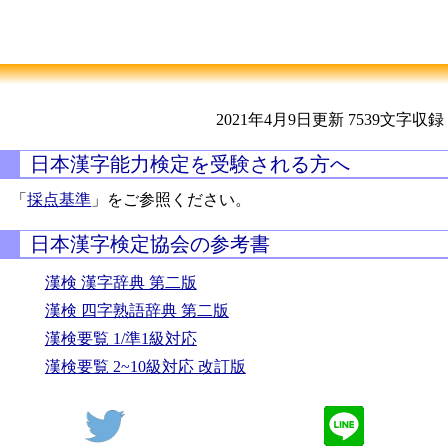
2021年4月9日更新
7539文字収録
日本漢字能力検定を受験される方へ
「
採点基準
」をご参照ください。
日本漢字検定協会の参考書
漢検 漢字辞典 第二版
漢検 四字熟語辞典 第二版
漢検要覧 1/準1級対応
漢検要覧 2~10級対応 改訂版