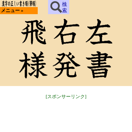
検
索
メニュー »
[スポンサーリンク]