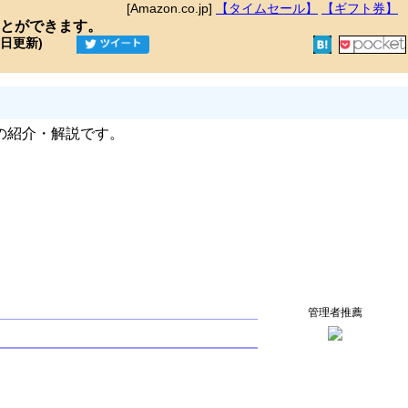
[Amazon.co.jp]
【タイムセール】
【ギフト券】
とができます。
9日更新)
の紹介・解説です。
管理者推薦