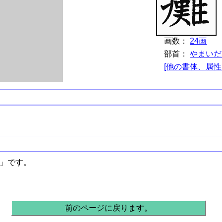
画数：
24画
部首：
やまいだ
[他の書体、属性
難」です。
前のページに戻ります。