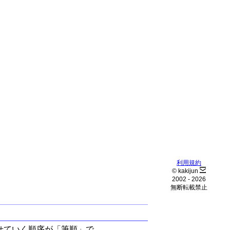
利用規約
© kakijun
2002 -
2026
無断転載禁止
せていく順序が「筆順」で