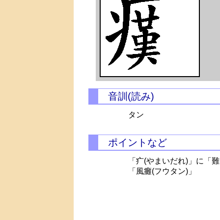
音訓(読み)
タン
ポイントなど
「疒(やまいだれ)」に「
「風癱(フウタン)」