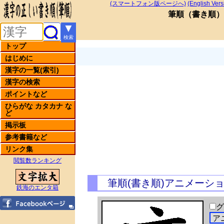
(スマートフォン版ページへ)
(English Vers
筆順
（
書き順
）
▼
検索
トップ
はじめに
漢字の一覧(索引)
漢字の検索
ポイントなど
ひらがな カタカナ な
ど
掲示板
参考書籍など
リンク集
閲覧数ランキング
筆順(書き順)アニメーシ
鉄海のエンタ箱
グ