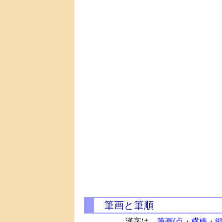
筆画と筆順
漢字は、
筆画(点・横棒・縦