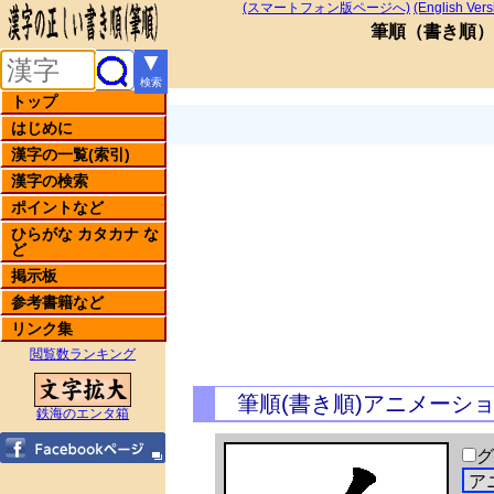
(スマートフォン版ページへ)
(English Vers
筆順
（
書き順
）
▼
検索
トップ
はじめに
漢字の一覧(索引)
漢字の検索
ポイントなど
ひらがな カタカナ な
ど
掲示板
参考書籍など
リンク集
閲覧数ランキング
筆順(書き順)アニメーシ
鉄海のエンタ箱
グ