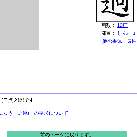
画数：
10画
部首：
しんにょ
[他の書体、属性
(二点之繞)です。
にゅう・之繞)」の字形について
前のページに戻ります。