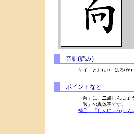
音訓(読み)
ケイ
とお(い)
はる(か)
ポイントなど
「向」に、二点しんにょう
「迥」の異体字です。
補足：「しんにょう(しん