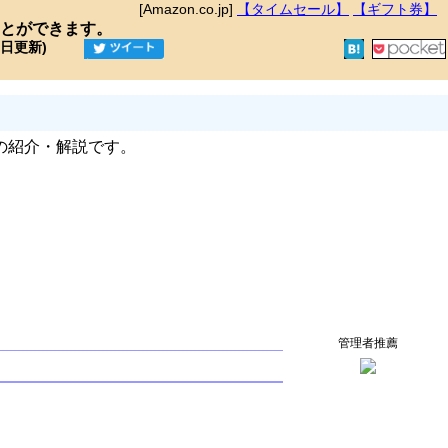
[Amazon.co.jp]
【タイムセール】
【ギフト券】
とができます。
9日更新)
の紹介・解説です。
管理者推薦