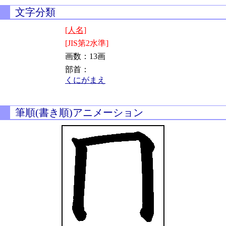
文字分類
[人名]
[JIS第2水準]
画数：13画
部首：
くにがまえ
筆順(書き順)アニメーション