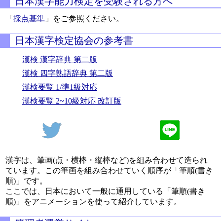
日本漢字能力検定を受験される方へ
「
採点基準
」をご参照ください。
日本漢字検定協会の参考書
漢検 漢字辞典 第二版
漢検 四字熟語辞典 第二版
漢検要覧 1/準1級対応
漢検要覧 2~10級対応 改訂版
漢字は、筆画(点・横棒・縦棒など)を組み合わせて造られ
ています。この筆画を組み合わせていく順序が「筆順(書き
順)」です。
ここでは、日本において一般に通用している「筆順(書き
順)」をアニメーションを使って紹介しています。