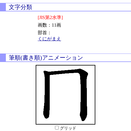
文字分類
[JIS第2水準]
画数：11画
部首：
くにがまえ
筆順(書き順)アニメーション
グリッド