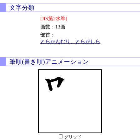
文字分類
[JIS第2水準]
画数：13画
部首：
とらかんむり、とらがしら
筆順(書き順)アニメーション
グリッド