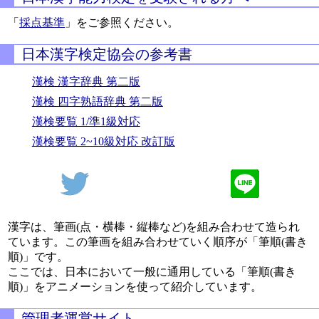
「
採点基準
」をご参照ください。
日本漢字検定協会の参考書
漢検 漢字辞典 第二版
漢検 四字熟語辞典 第二版
漢検要覧 1/準1級対応
漢検要覧 2~10級対応 改訂版
漢字は、筆画(点・横棒・縦棒など)を組み合わせて造られ
ています。この筆画を組み合わせていく順序が「筆順(書き
順)」です。
ここでは、日本において一般に通用している「筆順(書き
順)」をアニメーションを使って紹介しています。
管理者運営サイト