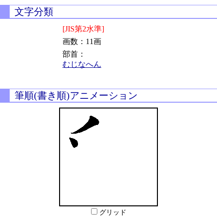
文字分類
[JIS第2水準]
画数：11画
部首：
むじなへん
筆順(書き順)アニメーション
グリッド