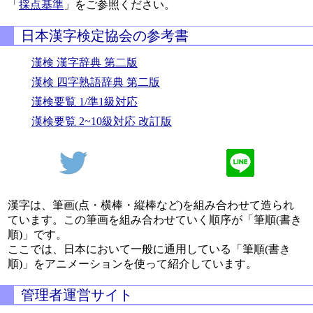
「
採点基準
」をご参照ください。
日本漢字検定協会の参考書
漢検 漢字辞典 第二版
漢検 四字熟語辞典 第二版
漢検要覧 1/準1級対応
漢検要覧 2~10級対応 改訂版
漢字は、筆画(点・横棒・縦棒など)を組み合わせて造られ
ています。この筆画を組み合わせていく順序が「筆順(書き
順)」です。
ここでは、日本において一般に通用している「筆順(書き
順)」をアニメーションを使って紹介しています。
管理者運営サイト