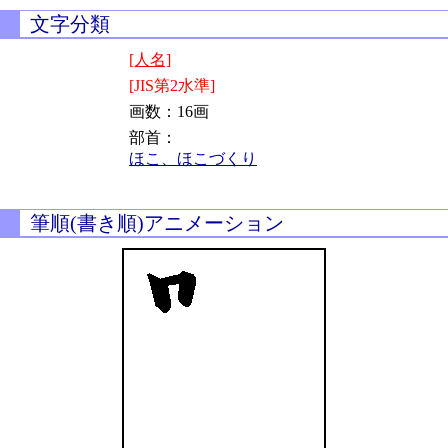
文字分類
[人名]
[JIS第2水準]
画数：16画
部首：
ほこ、ほこづくり
筆順(書き順)アニメーション