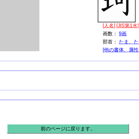
[人名]
[JIS第1水
画数：
9画
部首：
たま、た
[他の書体、属性
。
前のページに戻ります。