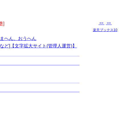
準]
<<
>>
楽天ブックス10
まへん、おうへん
など]【文字拡大サイト(管理人運営)】