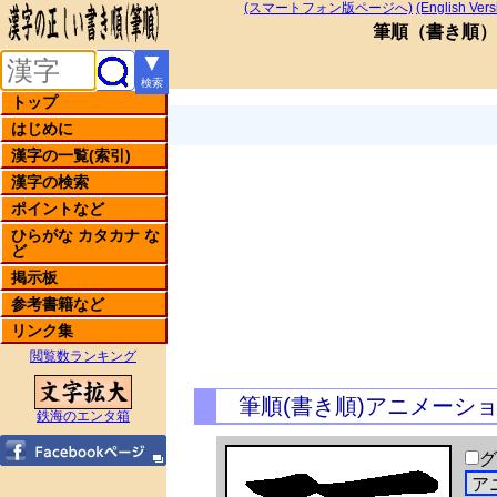
(スマートフォン版ページへ)
(English Vers
筆順
（
書き順
）
▼
検索
トップ
はじめに
漢字の一覧(索引)
漢字の検索
ポイントなど
ひらがな カタカナ な
ど
掲示板
参考書籍など
リンク集
閲覧数ランキング
筆順(書き順)アニメーシ
鉄海のエンタ箱
グ