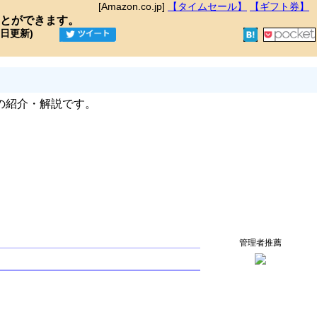
[Amazon.co.jp]
【タイムセール】
【ギフト券】
とができます。
9日更新)
の紹介・解説です。
管理者推薦