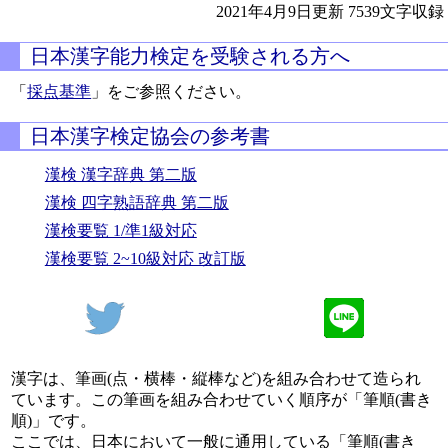
2021年4月9日更新
7539文字収録
日本漢字能力検定を受験される方へ
「
採点基準
」をご参照ください。
日本漢字検定協会の参考書
漢検 漢字辞典 第二版
漢検 四字熟語辞典 第二版
漢検要覧 1/準1級対応
漢検要覧 2~10級対応 改訂版
漢字は、筆画(点・横棒・縦棒など)を組み合わせて造られ
ています。この筆画を組み合わせていく順序が「筆順(書き
順)」です。
ここでは、日本において一般に通用している「筆順(書き