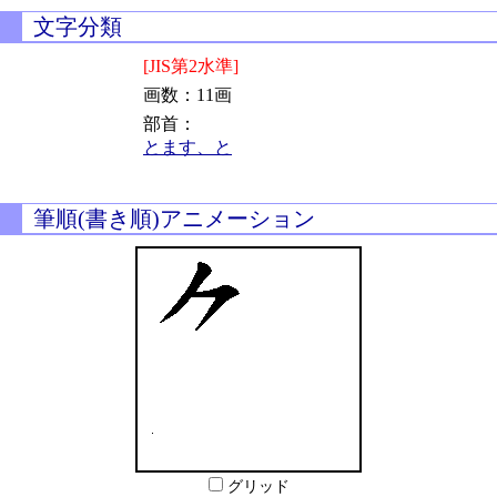
文字分類
[JIS第2水準]
画数：11画
部首：
とます、と
筆順(書き順)アニメーション
グリッド