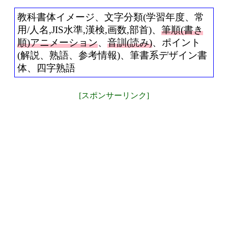
教科書体イメージ、文字分類(学習年度、常
用/人名,JIS水準,漢検,画数,部首)、
筆順(書き
順)アニメーション
、
音訓(読み)
、ポイント
(解説、熟語、参考情報)、筆書系デザイン書
体、四字熟語
[スポンサーリンク]