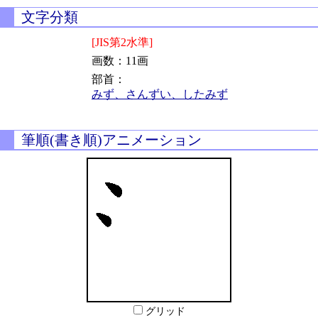
文字分類
[JIS第2水準]
画数：11画
部首：
みず、さんずい、したみず
筆順(書き順)アニメーション
グリッド