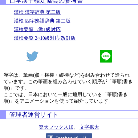
日本漢字検定協会の参考書
漢検 漢字辞典 第二版
漢検 四字熟語辞典 第二版
漢検要覧 1/準1級対応
漢検要覧 2~10級対応 改訂版
漢字は、筆画(点・横棒・縦棒など)を組み合わせて造られ
ています。この筆画を組み合わせていく順序が「筆順(書き
順)」です。
ここでは、日本において一般に通用している「筆順(書き
順)」をアニメーションを使って紹介しています。
管理者運営サイト
楽天ブックス10
、
文字拡大