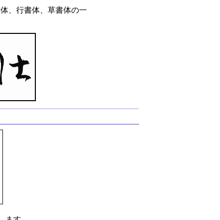
書体、行書体、草書体の一
します。