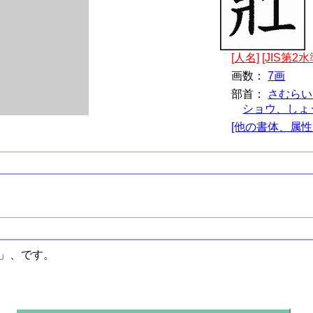
[人名]
[JIS第2水
画数：
7画
部首：
さむらい
ショウ、しょ
[他の書体、属性
士」、です。