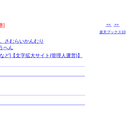
準]
<<
>>
楽天ブックス10
、さむらいかんむり
うへん
など]【文字拡大サイト(管理人運営)】