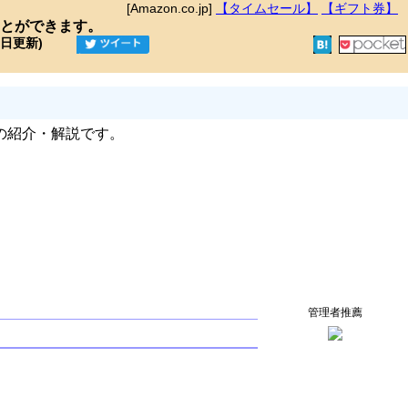
[Amazon.co.jp]
【タイムセール】
【ギフト券】
とができます。
9日更新)
の紹介・解説です。
管理者推薦