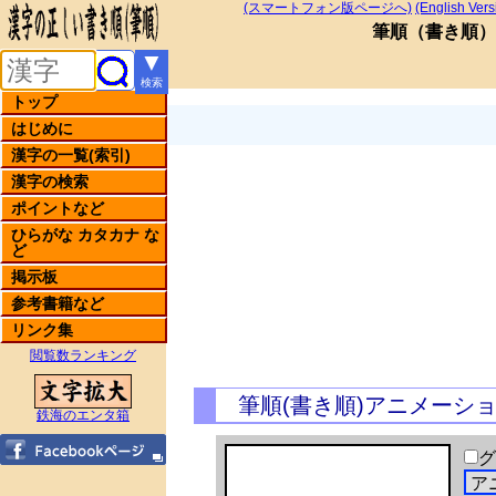
(スマートフォン版ページへ)
(English Vers
筆順
（
書き順
）
▼
検索
トップ
はじめに
漢字の一覧(索引)
漢字の検索
ポイントなど
ひらがな カタカナ な
ど
掲示板
参考書籍など
リンク集
閲覧数ランキング
筆順(書き順)アニメーシ
鉄海のエンタ箱
グ