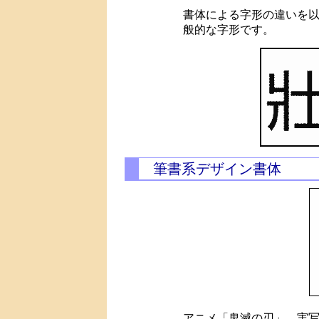
書体による字形の違いを
般的な字形です。
筆書系デザイン書体
アニメ「鬼滅の刃」、実写