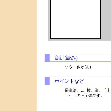
音訓(読み)
ソウ
さか(ん)
ポイントなど
長縦線、L、横、縦、「
「壮」の旧字体です。