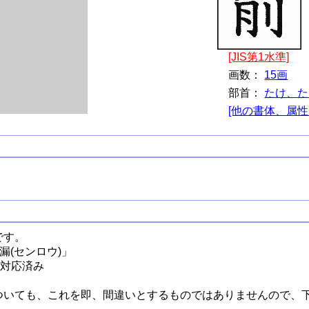
[JIS第1水準]
画数：
15画
部首：
たけ、た
[他の書体、属性
です。
漏(センロウ)」
更対応済み
ついても、これを即、間違いとするものではありませんので、