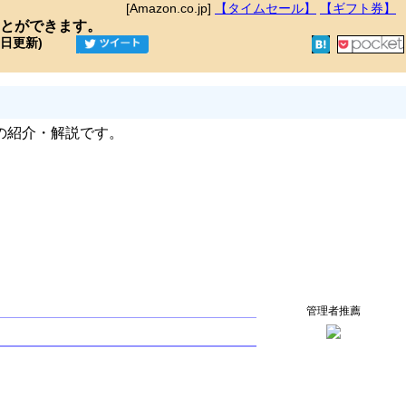
[Amazon.co.jp]
【タイムセール】
【ギフト券】
とができます。
9日更新)
の紹介・解説です。
管理者推薦