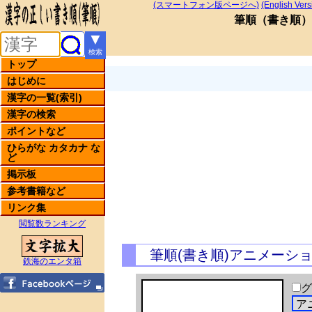
(スマートフォン版ページへ)
(English Vers
筆順
（
書き順
）
▼
検索
トップ
はじめに
漢字の一覧(索引)
漢字の検索
ポイントなど
ひらがな カタカナ な
ど
掲示板
参考書籍など
リンク集
閲覧数ランキング
筆順(書き順)アニメーシ
鉄海のエンタ箱
グ