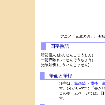
アニメ「鬼滅の刃」、実写
四字熟語
暗箭傷人 (あんせんしょうじん)
一箭双雕 (いっせんそうちょう)
光陰如箭 (こういんじょせん)
筆画と筆順
漢字は、
筆画(点・横棒・縦
す。(分かりやすく「書き
このホームページでは、日
す。