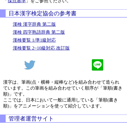
「
採点基準
」をご参照ください。
日本漢字検定協会の参考書
漢検 漢字辞典 第二版
漢検 四字熟語辞典 第二版
漢検要覧 1/準1級対応
漢検要覧 2~10級対応 改訂版
漢字は、筆画(点・横棒・縦棒など)を組み合わせて造られ
ています。この筆画を組み合わせていく順序が「筆順(書き
順)」です。
ここでは、日本において一般に通用している「筆順(書き
順)」をアニメーションを使って紹介しています。
管理者運営サイト