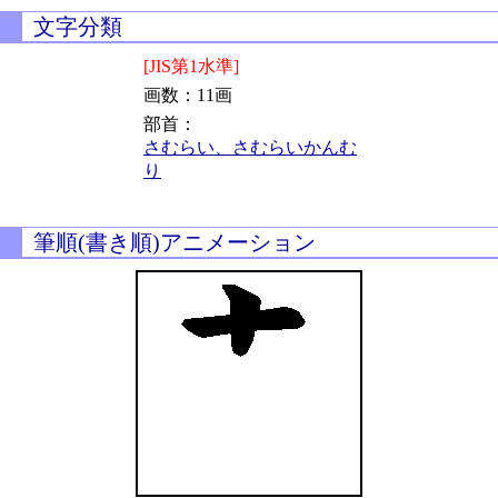
文字分類
[JIS第1水準]
画数：11画
部首：
さむらい、さむらいかんむ
り
筆順(書き順)アニメーション