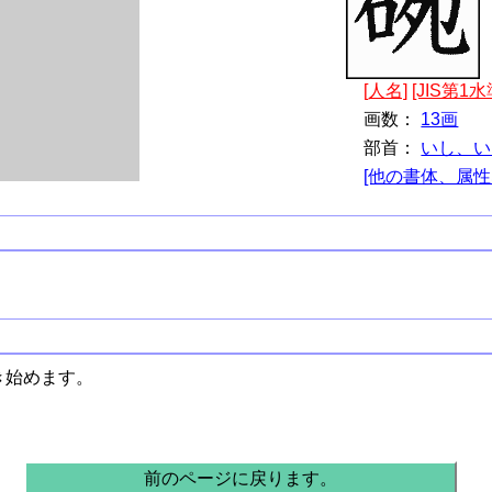
[人名]
[JIS第1水
画数：
13画
部首：
いし、い
[他の書体、属性
き始めます。
前のページに戻ります。