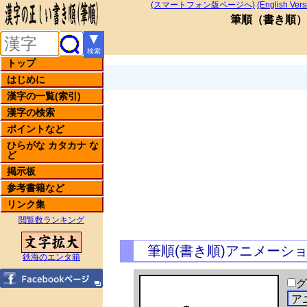
(スマートフォン版ページへ)
(English Vers
筆順
（
書き順
）
▼
検索
トップ
はじめに
漢字の一覧(索引)
漢字の検索
ポイントなど
ひらがな カタカナ な
ど
掲示板
参考書籍など
リンク集
閲覧数ランキング
筆順(書き順)アニメーシ
鉄海のエンタ箱
グ