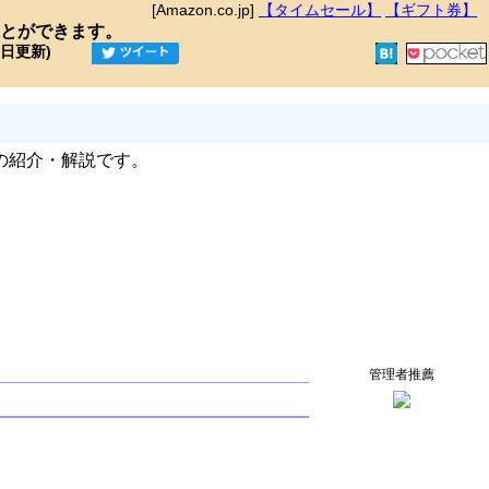
[Amazon.co.jp]
【タイムセール】
【ギフト券】
とができます。
9日更新)
の紹介・解説です。
管理者推薦