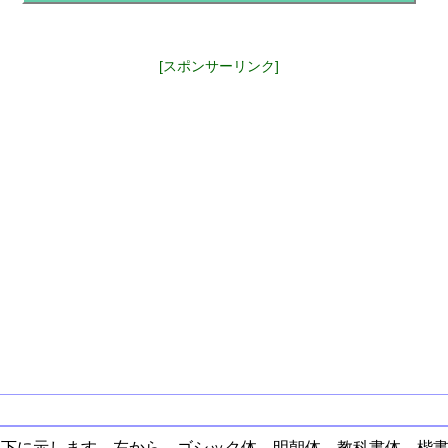
[スポンサーリンク]
以下に示します。左から、ゴシック体、明朝体、教科書体、楷