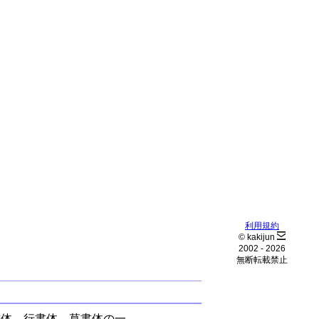
利用規約
© kakijun
2002 -
2026
無断転載禁止
書体、行書体、草書体の一