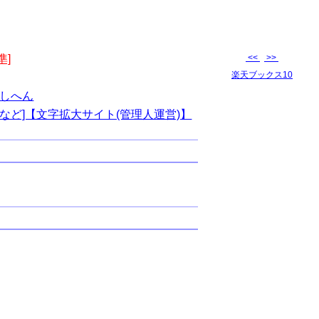
準]
<<
>>
楽天ブックス10
しへん
など]【文字拡大サイト(管理人運営)】