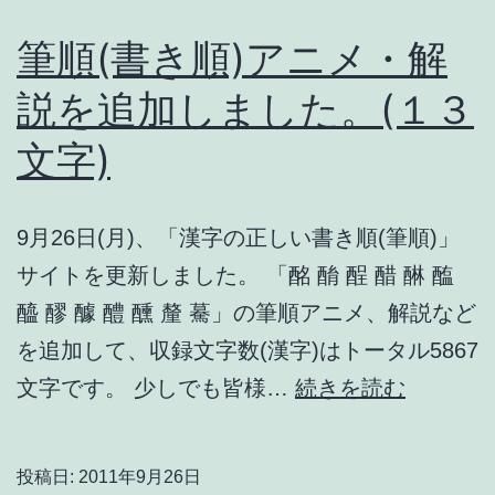
筆順(書き順)アニメ・解
説を追加しました。(１３
文字)
9月26日(月)、「漢字の正しい書き順(筆順)」
サイトを更新しました。 「酩 酳 酲 醋 醂 醢
醯 醪 醵 醴 醺 釐 驀」の筆順アニメ、解説など
を追加して、収録文字数(漢字)はトータル5867
筆
文字です。 少しでも皆様…
続きを読む
順
(書
投稿日:
2011年9月26日