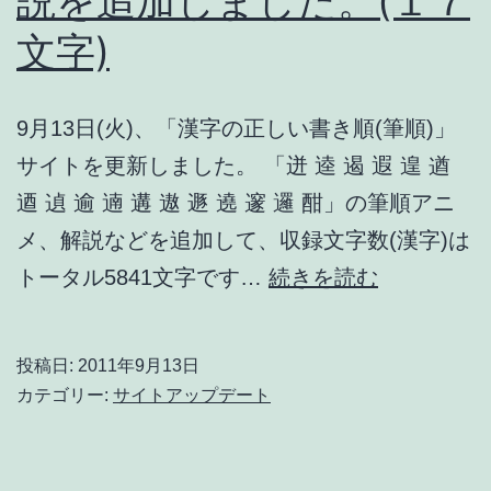
説を追加しました。(１７
追
文字)
加
し
ま
9月13日(火)、「漢字の正しい書き順(筆順)」
し
サイトを更新しました。 「迸 逵 遏 遐 遑 遒
た。
逎 遉 逾 遖 遘 遨 遯 遶 邃 邏 酣」の筆順アニ
(１
メ、解説などを追加して、収録文字数(漢字)は
３
筆
トータル5841文字です…
続きを読む
文
順
字)
(書
投稿日:
2011年9月13日
き
カテゴリー:
サイトアップデート
順)
ア