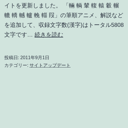
し
イトを更新しました。 「輛 輌 輦 輹 轅 轂 輾
た。
轆 轎 轗 轤 輓 輜 叚」の筆順アニメ、解説など
(１
を追加して、収録文字数(漢字)はトータル5808
６
筆
文字です…
続きを読む
文
順
字)
(書
投稿日:
2011年9月1日
き
カテゴリー:
サイトアップデート
順)
ア
ニ
メ・
解
説