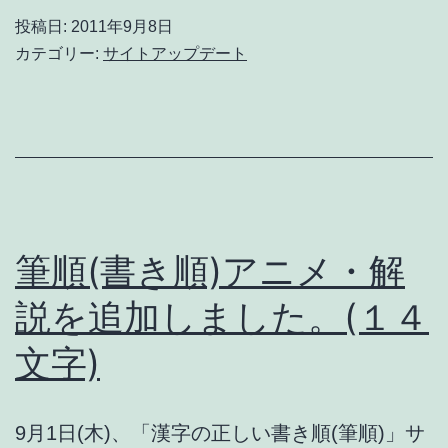
文
(書
投稿日:
2011年9月8日
字)
き
カテゴリー:
サイトアップデート
順)
ア
ニ
メ・
解
説
筆順(書き順)アニメ・解
を
説を追加しました。(１４
追
文字)
加
し
ま
9月1日(木)、「漢字の正しい書き順(筆順)」サ