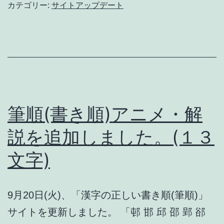
き
カテゴリー:
サイトアップデート
順)
ア
ニ
メ・
解
説
筆順(書き順)アニメ・解
を
説を追加しました。(１３
追
文字)
加
し
ま
9月20日(火)、「漢字の正しい書き順(筆順)」
し
サイトを更新しました。 「邨 邯 邱 邵 郢 郤
た。