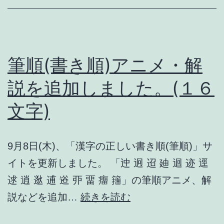
ニ
メ・
解
説
筆順(書き順)アニメ・解
を
説を追加しました。(１６
追
文字)
加
し
ま
9月8日(木)、「漢字の正しい書き順(筆順)」サ
し
イトを更新しました。 「迚 迥 迢 廸 迴 迹 逕
た。
逑 逍 逖 逋 逧 丣 畱 癅 籒」の筆順アニメ、解
(１
筆
説などを追加…
続きを読む
７
順