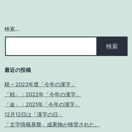
を
追
加
検索…
し
ま
し
た。
最近の投稿
(１
４
税 – 2023年度「今年の漢字」
文
「戦」：2022年「今年の漢字」
字)
「金」：2021年「今年の漢字」
12月12日は「漢字の日」
「文字情報基盤」成果物が移管された。