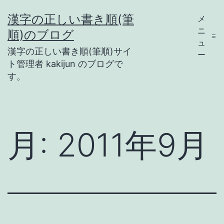
コ
漢字の正しい書き順(筆
メ
ン
ニ
順)のブログ
テ
ュ
漢字の正しい書き順(筆順)サイ
ー
ン
ト管理者 kakijun のブログで
ツ
す。
へ
ス
キ
月:
2011年9月
ッ
プ