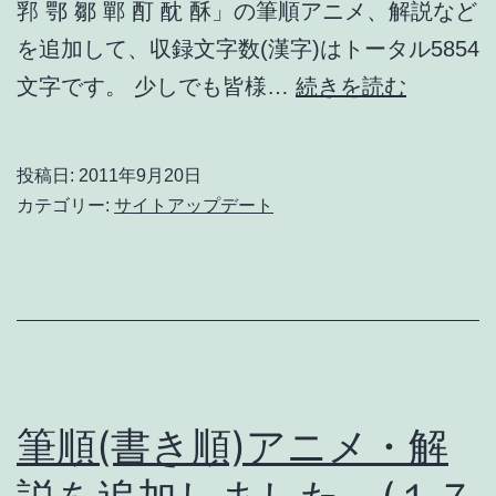
郛 鄂 鄒 鄲 酊 酖 酥」の筆順アニメ、解説など
(１
を追加して、収録文字数(漢字)はトータル5854
３
筆
文字です。 少しでも皆様…
続きを読む
文
順
字)
(書
投稿日:
2011年9月20日
き
カテゴリー:
サイトアップデート
順)
ア
ニ
メ・
解
説
筆順(書き順)アニメ・解
を