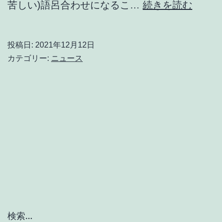
12
苦しい)語呂合わせになるこ…
続きを読む
月
12
投稿日:
2021年12月12日
日
カテゴリー:
ニュース
は
「漢
字
の
日」
検索…