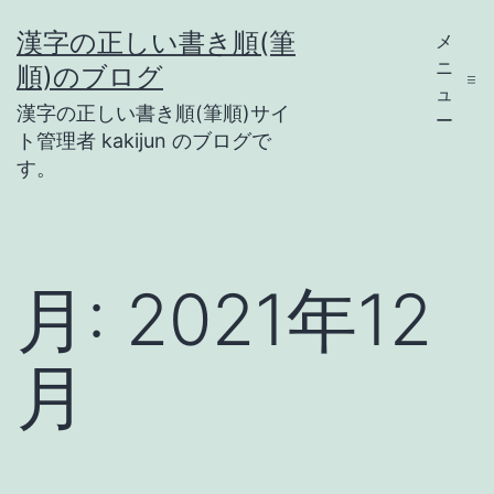
コ
漢字の正しい書き順(筆
メ
ン
ニ
順)のブログ
テ
ュ
漢字の正しい書き順(筆順)サイ
ー
ン
ト管理者 kakijun のブログで
ツ
す。
へ
ス
キ
月:
2021年12
ッ
プ
月