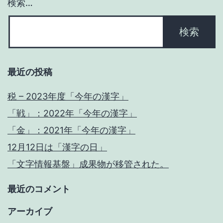
検索…
ー
正
し
シ
い
ョ
書
最近の投稿
き
ン
順
税 – 2023年度「今年の漢字」
(筆
「戦」：2022年「今年の漢字」
順)」
「金」：2021年「今年の漢字」
#kanji
12月12日は「漢字の日」
#
「文字情報基盤」成果物が移管された。
漢
最近のコメント
字
アーカイブ