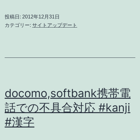
順
(書
投稿日:
2012年12月31日
き
カテゴリー:
サイトアップデート
順)
ア
ニ
メ・
解
説
docomo,softbank携帯電
を
話での不具合対応 #kanji
追
#漢字
加
し
ま