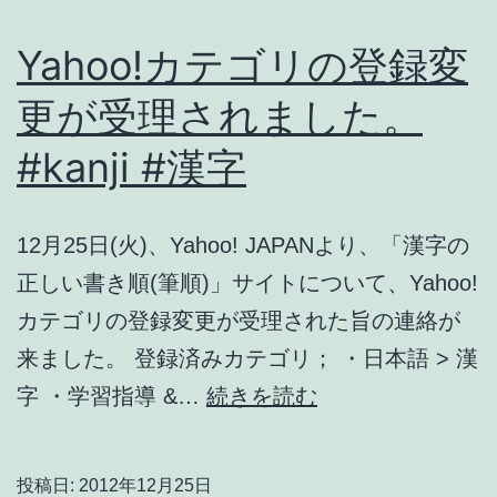
具
合
Yahoo!カテゴリの登録変
対
更が受理されました。
応
#kanji #漢字
#kanji
#
漢
12月25日(火)、Yahoo! JAPANより、「漢字の
字
正しい書き順(筆順)」サイトについて、Yahoo!
カテゴリの登録変更が受理された旨の連絡が
来ました。 登録済みカテゴリ； ・日本語 > 漢
Yahoo!
字 ・学習指導 &…
続きを読む
カ
テ
投稿日:
2012年12月25日