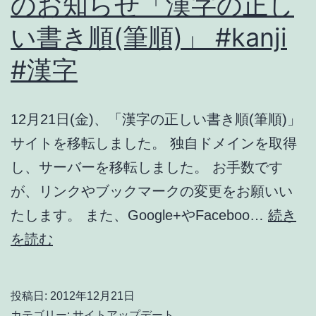
のお知らせ「漢字の正し
追
い書き順(筆順)」 #kanji
加
し
#漢字
ま
し
12月21日(金)、「漢字の正しい書き順(筆順)」
た。
サイトを移転しました。 独自ドメインを取得
(１
し、サーバーを移転しました。 お手数です
１
が、リンクやブックマークの変更をお願いい
文
たします。 また、Google+やFaceboo…
続き
字)
【お
を読む
#kanji
知
#
ら
漢
投稿日:
2012年12月21日
せ】
カテゴリー:
サイトアップデート