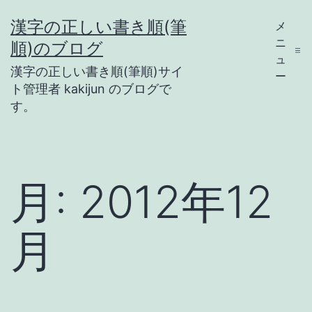
コ
漢字の正しい書き順(筆
メ
ン
ニ
順)のブログ
テ
ュ
漢字の正しい書き順(筆順)サイ
ー
ン
ト管理者 kakijun のブログで
ツ
す。
へ
ス
キ
月:
2012年12
ッ
プ
月