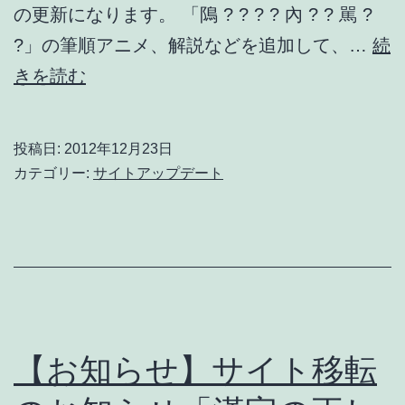
し
の更新になります。 「隝 ? ? ? ? 內 ? ? 駡 ?
た。
?」の筆順アニメ、解説などを追加して、…
続
#kanji
筆
きを読む
#
順
漢
(書
投稿日:
2012年12月23日
字
き
カテゴリー:
サイトアップデート
順)
ア
ニ
メ・
解
説
【お知らせ】サイト移転
を