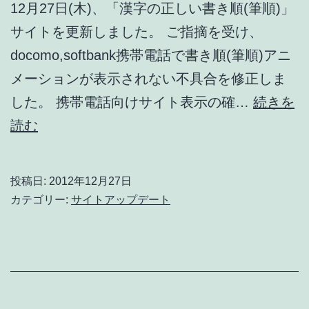
12月27日(木)、「漢字の正しい書き順(筆順)」
し
サイトを更新しました。 ご指摘を受け、
た。
docomo,softbank携帯電話で書き順(筆順)アニ
(１
メーションが表示されない不具合を修正しま
０
した。 携帯電話向けサイト表示の確…
続きを
文
docomo,softbank
読む
字)
携
#kanji
帯
投稿日:
2012年12月27日
#
電
カテゴリー:
サイトアップデート
漢
話
字
で
の
不