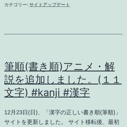
ゴ
カテゴリー:
サイトアップデート
リ
の
登
録
変
更
筆順(書き順)アニメ・解
が
説を追加しました。(１１
受
文字) #kanji #漢字
理
さ
れ
12月23日(日)、「漢字の正しい書き順(筆順)」
ま
サイトを更新しました。 サイト移転後、最初