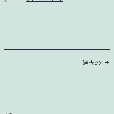
字
サ
イ
ト
移
転
の
お
投
過去の
知
稿
ら
ナ
せ
「漢
ビ
字
ゲ
の