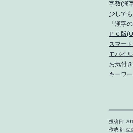
字数(漢
少しでも
「漢字の
ＰＣ版(URL 
スマートフォン
モバイル版(U
お気付き
キーワー
投稿日:
20
作成者:
kak