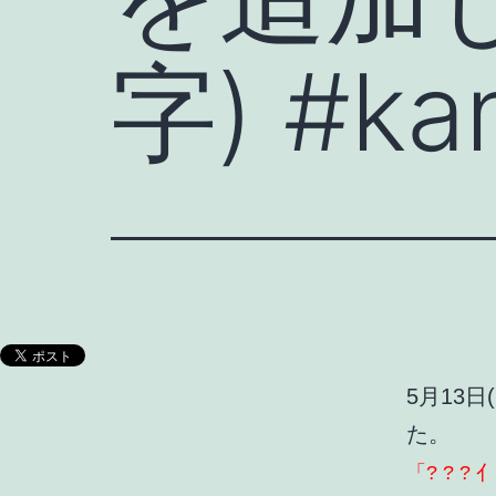
字) #ka
5月13日
た。
「? ? ? 亻