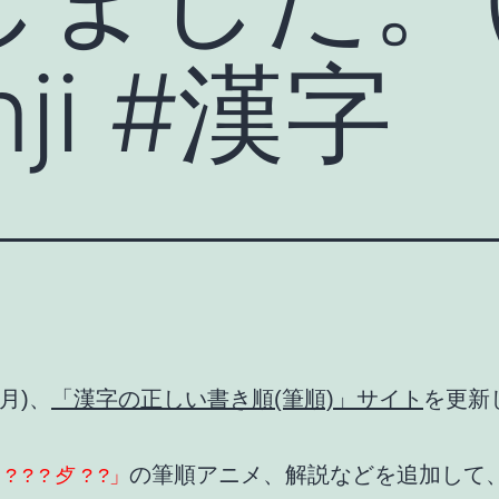
nji #漢字
(月)、
「漢字の正しい書き順(筆順)」サイト
を更新
の筆順アニメ、解説などを追加して
 ? ? ? 歺 ? ?」