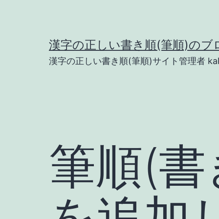
コ
ン
テ
漢字の正しい書き順(筆順)のブ
ン
漢字の正しい書き順(筆順)サイト管理者 kak
ツ
へ
ス
キ
ッ
筆順(書
プ
を追加