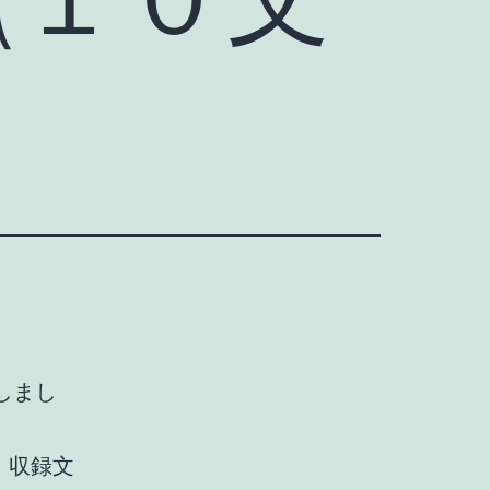
しまし
、収録文