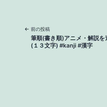
投
前の投稿
筆順(書き順)アニメ・解説
稿
(１３文字) #kanji #漢字
ナ
ビ
ゲ
ー