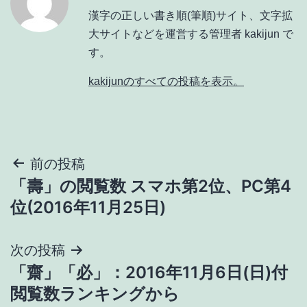
漢字の正しい書き順(筆順)サイト、文字拡
大サイトなどを運営する管理者 kakijun で
す。
kakijunのすべての投稿を表示。
投
前の投稿
「壽」の閲覧数 スマホ第2位、PC第4
稿
位(2016年11月25日)
ナ
次の投稿
ビ
「齋」「必」：2016年11月6日(日)付
ゲ
閲覧数ランキングから