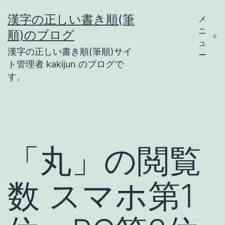
コ
漢字の正しい書き順(筆
メ
ン
ニ
順)のブログ
テ
ュ
漢字の正しい書き順(筆順)サイ
ー
ン
ト管理者 kakijun のブログで
ツ
す。
へ
ス
キ
ッ
「丸」の閲覧
プ
数 スマホ第1