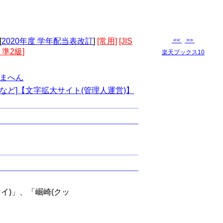
[
2020年度 学年配当表改訂
]
[常用]
[JIS
<<
>>
 準2級]
楽天ブックス10
まへん
など]【文字拡大サイト(管理人運営)】
ケイ)」、「崛崎(クッ