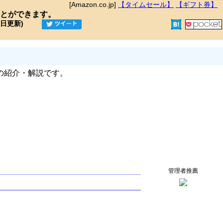
[Amazon.co.jp]
【タイムセール】
【ギフト券】
とができます。
9日更新)
の紹介・解説です。
管理者推薦