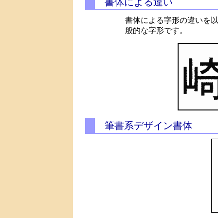
書体による違い
書体による字形の違いを
般的な字形です。
筆書系デザイン書体