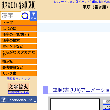
(スマートフォン版ページへ)
(English Vers
筆順
（
書き順
）
▼
検索
トップ
はじめに
漢字の一覧(索引)
漢字の検索
ポイントなど
ひらがな カタカナ な
ど
掲示板
参考書籍など
リンク集
閲覧数ランキング
筆順(書き順)アニメーシ
鉄海のエンタ箱
グ