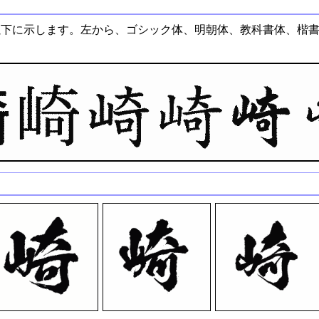
以下に示します。左から、ゴシック体、明朝体、教科書体、楷