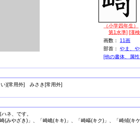
（小学四年生）
第1水準]
[漢検
画数：
11画
部首：
やま、や
[他の書体、属性
い)[常用外]
みさき[常用外]
縦ハネ、です。
崎(みやざき)」、「崎峗(キキ)」、「崎嶇(キク)」、「崎傾(キ