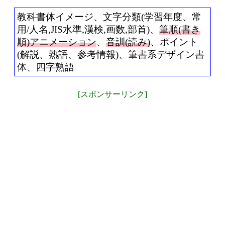
教科書体イメージ、文字分類(学習年度、常
用/人名,JIS水準,漢検,画数,部首)、
筆順(書き
順)アニメーション
、
音訓(読み)
、ポイント
(解説、熟語、参考情報)、筆書系デザイン書
体、四字熟語
[スポンサーリンク]