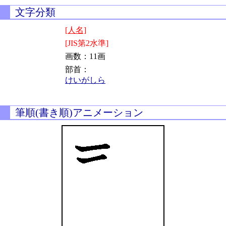
文字分類
[人名]
[JIS第2水準]
画数：11画
部首：
けいがしら
筆順(書き順)アニメーション