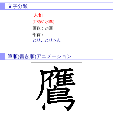
文字分類
[人名]
[JIS第1水準]
画数：24画
部首：
とり、とりへん
筆順(書き順)アニメーション