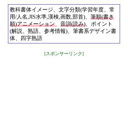
教科書体イメージ、文字分類(学習年度、常
用/人名,JIS水準,漢検,画数,部首)、
筆順(書き
順)アニメーション
、
音訓(読み)
、ポイント
(解説、熟語、参考情報)、筆書系デザイン書
体、四字熟語
[スポンサーリンク]