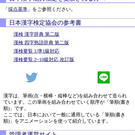
「
採点基準
」をご参照ください。
日本漢字検定協会の参考書
漢検 漢字辞典 第二版
漢検 四字熟語辞典 第二版
漢検要覧 1/準1級対応
漢検要覧 2~10級対応 改訂版
漢字は、筆画(点・横棒・縦棒など)を組み合わせて造られ
ています。この筆画を組み合わせていく順序が「筆順(書き
順)」です。
ここでは、日本において一般に通用している「筆順(書き
順)」をアニメーションを使って紹介しています。
管理者運営サイト