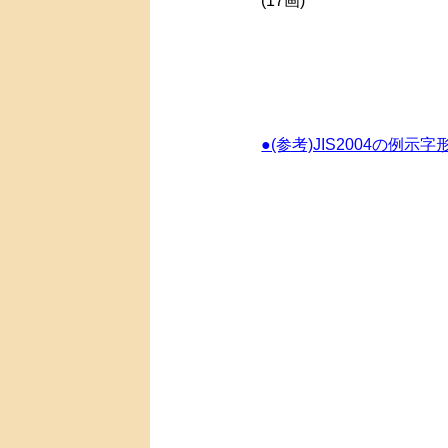
(17画)
●(参考)JIS2004の例