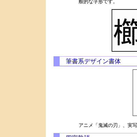
般的な字形です。
筆書系デザイン書体
アニメ「鬼滅の刃」、実写