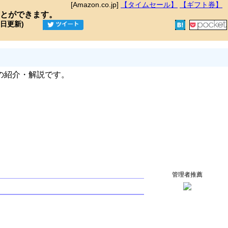
[Amazon.co.jp]
【タイムセール】
【ギフト券】
とができます。
9日更新)
の紹介・解説です。
管理者推薦