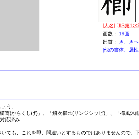
[人名]
[JIS第1水
画数：
19画
部首：
き、きへ
[他の書体、属性
しょう。
唐櫛笥(からくしげ)」、「鱗次櫛比(リンジシッピ)」、「櫛風沐雨
更対応済み
ついても、これを即、間違いとするものではありませんので、