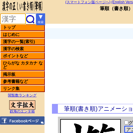
(スマートフォン版ページへ)
(English Vers
筆順
（
書き順
）
▼
検索
トップ
はじめに
漢字の一覧(索引)
漢字の検索
ポイントなど
ひらがな カタカナ な
ど
掲示板
参考書籍など
リンク集
閲覧数ランキング
筆順(書き順)アニメーシ
鉄海のエンタ箱
グ