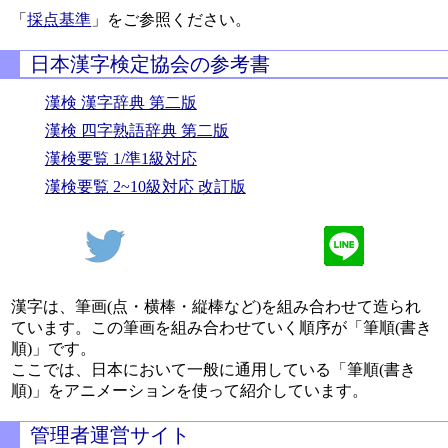
「
採点基準
」をご参照ください。
日本漢字検定協会の参考書
漢検 漢字辞典 第二版
漢検 四字熟語辞典 第二版
漢検要覧 1/準1級対応
漢検要覧 2~10級対応 改訂版
漢字は、筆画(点・横棒・縦棒など)を組み合わせて造られ
ています。この筆画を組み合わせていく順序が「筆順(書き
順)」です。
ここでは、日本において一般に通用している「筆順(書き
順)」をアニメーションを使って紹介しています。
管理者運営サイト