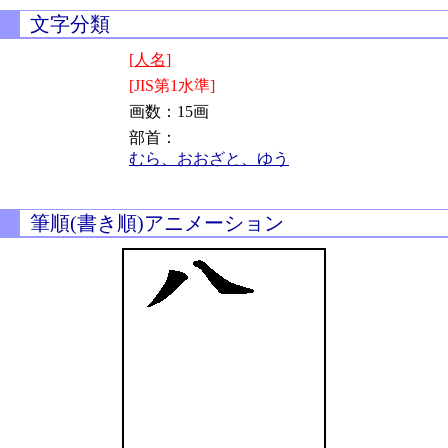
文字分類
[人名]
[JIS第1水準]
画数：15画
部首：
むら、おおざと、ゆう
筆順(書き順)アニメーション