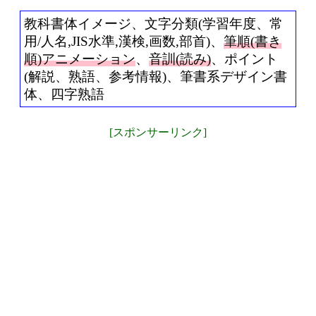
教科書体イメージ、文字分類(学習年度、常
用/人名,JIS水準,漢検,画数,部首)、
筆順(書き
順)アニメーション
、
音訓(読み)
、ポイント
(解説、熟語、参考情報)、筆書系デザイン書
体、四字熟語
[スポンサーリンク]