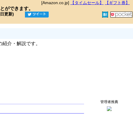
[Amazon.co.jp]
【タイムセール】
【ギフト券】
とができます。
9日更新)
の紹介・解説です。
管理者推薦