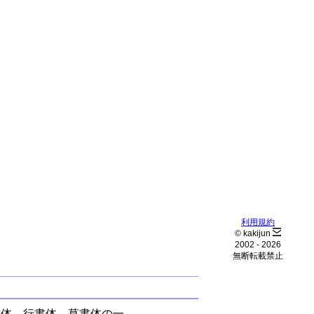
利用規約
© kakijun
2002 -
2026
無断転載禁止
書体、行書体、草書体の一