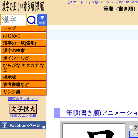
(スマートフォン版ページへ)
(English Vers
筆順
（
書き順
）
▼
検索
トップ
はじめに
漢字の一覧(索引)
漢字の検索
ポイントなど
ひらがな カタカナ な
ど
掲示板
参考書籍など
リンク集
閲覧数ランキング
筆順(書き順)アニメーシ
鉄海のエンタ箱
グ