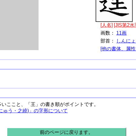
[人名]
[JIS第2水
画数：
11画
部首：
しんにょ
[他の書体、属性
多いここと、「王」の書き順がポイントです。
にゅう・之繞)」の字形について
前のページに戻ります。