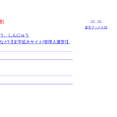
準]
<<
>>
楽天ブックス10
う、しんにゅう
など]【文字拡大サイト(管理人運営)】