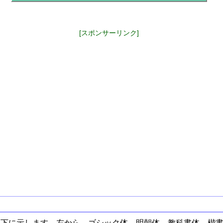
[スポンサーリンク]
以下に示します。左から、ゴシック体、明朝体、教科書体、楷