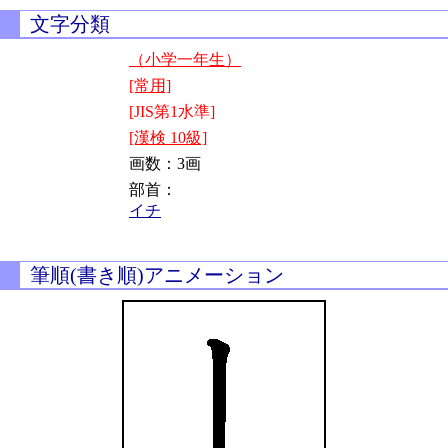
文字分類
（小学一年生）
[常用]
[JIS第1水準]
[漢検 10級]
画数：3画
部首：
イチ
筆順(書き順)アニメーション