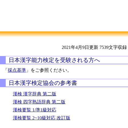
2021年4月9日更新
7539文字収録
日本漢字能力検定を受験される方へ
「
採点基準
」をご参照ください。
日本漢字検定協会の参考書
漢検 漢字辞典 第二版
漢検 四字熟語辞典 第二版
漢検要覧 1/準1級対応
漢検要覧 2~10級対応 改訂版