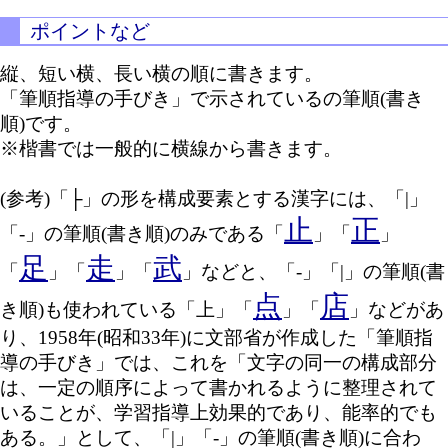
ポイントなど
縦、短い横、長い横の順に書きます。
「筆順指導の手びき」で示されているの筆順(書き
順)です。
※楷書では一般的に横線から書きます。
(参考)「├」の形を構成要素とする漢字には、「|」
止
正
「-」の筆順(書き順)のみである「
」「
」
足
走
武
「
」「
」「
」などと、「-」「|」の筆順(書
点
店
き順)も使われている「上」「
」「
」などがあ
り、1958年(昭和33年)に文部省が作成した「筆順指
導の手びき」では、これを「文字の同一の構成部分
は、一定の順序によって書かれるように整理されて
いることが、学習指導上効果的であり、能率的でも
ある。」として、「|」「-」の筆順(書き順)に合わ