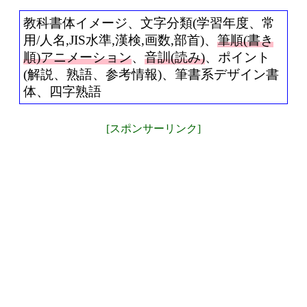
教科書体イメージ、文字分類(学習年度、常
用/人名,JIS水準,漢検,画数,部首)、
筆順(書き
順)アニメーション
、
音訓(読み)
、ポイント
(解説、熟語、参考情報)、筆書系デザイン書
体、四字熟語
[スポンサーリンク]