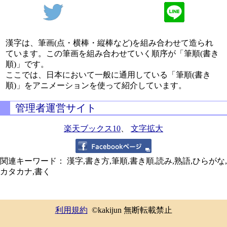
漢字は、筆画(点・横棒・縦棒など)を組み合わせて造られ
ています。この筆画を組み合わせていく順序が「筆順(書き
順)」です。
ここでは、日本において一般に通用している「筆順(書き
順)」をアニメーションを使って紹介しています。
管理者運営サイト
楽天ブックス10
、
文字拡大
関連キーワード： 漢字,書き方,筆順,書き順,読み,熟語,ひらがな,
カタカナ,書く
利用規約
©kakijun 無断転載禁止