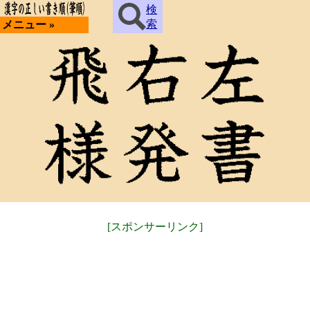
検
索
メニュー »
[スポンサーリンク]