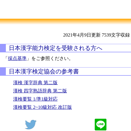
2021年4月9日更新
7539文字収録
日本漢字能力検定を受験される方へ
「
採点基準
」をご参照ください。
日本漢字検定協会の参考書
漢検 漢字辞典 第二版
漢検 四字熟語辞典 第二版
漢検要覧 1/準1級対応
漢検要覧 2~10級対応 改訂版